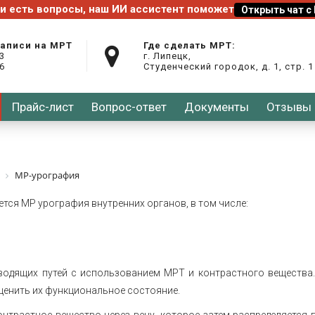
записи на МРТ
Где сделать МРТ:
03
г. Липецк,
26
Студенческий городок, д. 1, стр. 1
Прайс-лист
Вопрос-ответ
Документы
Отзывы
МР-урография
тся МР урография внутренних органов, в том числе:
водящих путей с использованием МРТ и контрастного вещества
оценить их функциональное состояние.
нтрастное вещество через вену, которое затем распределяется