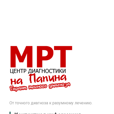
От точного диагноза к разумному лечению.