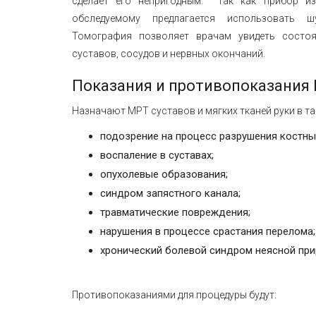
сделает его непригодным. Так как прибор из
обследуемому предлагается использовать 
Томография позволяет врачам увидеть состоян
суставов, сосудов и нервных окончаний.
Показания и противопоказания 
Назначают МРТ суставов и мягких тканей руки в та
подозрение на процесс разрушения костных
воспаление в суставах;
опухолевые образования;
синдром запястного канала;
травматические повреждения;
нарушения в процессе срастания перелома;
хронический болевой синдром неясной при
Противопоказаниями для процедуры будут: