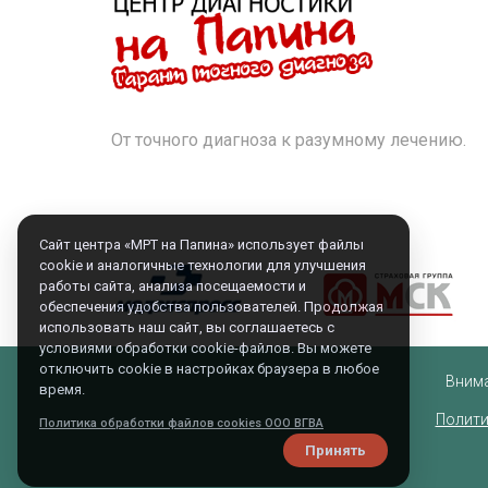
От точного диагноза к разумному лечению.
Внима
Полити