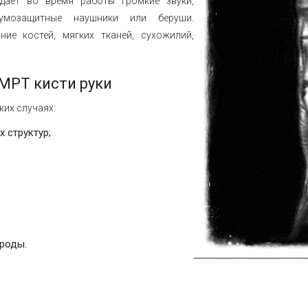
дает во время работы громкие звуки,
шумозащитные наушники или беруши.
ие костей, мягких тканей, сухожилий,
МРТ кисти руки
ких случаях:
 структур;
роды.