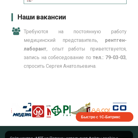
Наши вакансии
Требуются на постоянную работу
медицинский представитель,
рентген-
лаборант
, опыт работы приветствуется,
запись на собеседование по
тел.: 79-03-03
,
спросить Сергея Анатольевича.
Быстро с 1С-Битрикс
Внимание! Имеются противопоказания. Требуется