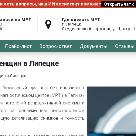
записи на МРТ
Где сделать МРТ:
03
г. Липецк,
26
Студенческий городок, д. 1, стр. 1
Прайс-лист
Вопрос-ответ
Документы
Отзывы
женщин в Липецке
щин в Липецке
 безопасный диагноз без инвазивных
диагностическом центре «МРТ на Папина»
ии патологий репродуктивной системы и
ится на современном высокопольном
айшую детализацию снимков и точность