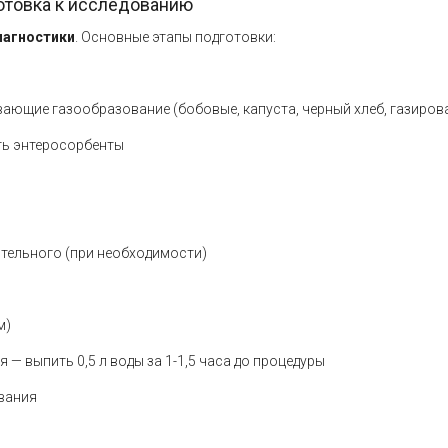
готовка к исследованию
иагностики
. Основные этапы подготовки:
ающие газообразование (бобовые, капуста, черный хлеб, газиров
ть энтеросорбенты
ительного (при необходимости)
м)
— выпить 0,5 л воды за 1-1,5 часа до процедуры
ования