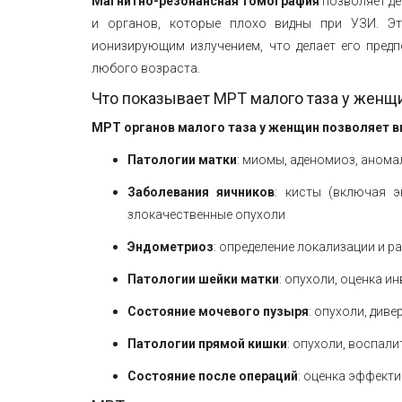
Магнитно-резонансная томография
позволяет де
и органов, которые плохо видны при УЗИ. Эт
ионизирующим излучением, что делает его пред
любого возраста.
Что показывает МРТ малого таза у женщ
МРТ органов малого таза у женщин позволяет в
Патологии матки
: миомы, аденомиоз, анома
Заболевания яичников
: кисты (включая э
злокачественные опухоли
Эндометриоз
: определение локализации и 
Патологии шейки матки
: опухоли, оценка и
Состояние мочевого пузыря
: опухоли, диве
Патологии прямой кишки
: опухоли, воспал
Состояние после операций
: оценка эффект