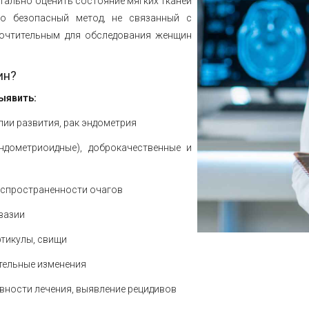
тально оценить состояние мягких тканей
о безопасный метод, не связанный с
почтительным для обследования женщин
ин?
ыявить:
лии развития, рак эндометрия
ндометриоидные), доброкачественные и
распространенности очагов
нвазии
ртикулы, свищи
ительные изменения
ивности лечения, выявление рецидивов