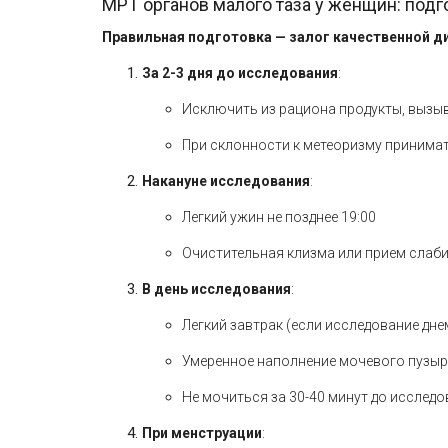
МРТ органов малого таза у женщин: под
Правильная подготовка — залог качественной д
За 2-3 дня до исследования
:
Исключить из рациона продукты, вызыв
При склонности к метеоризму принима
Накануне исследования
:
Легкий ужин не позднее 19:00
Очистительная клизма или прием слаб
В день исследования
:
Легкий завтрак (если исследование дне
Умеренное наполнение мочевого пузыря 
Не мочиться за 30-40 минут до исслед
При менструации
: