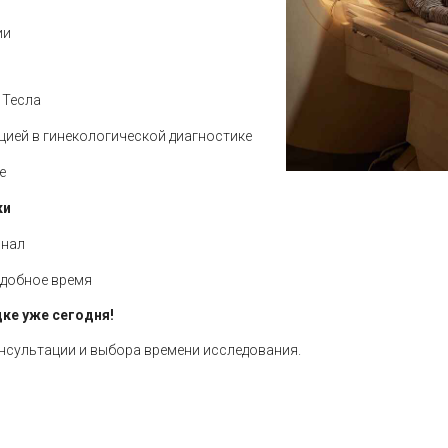
ии
 Тесла
цией в гинекологической диагностике
е
ки
онал
удобное время
ке уже сегодня!
нсультации и выбора времени исследования.