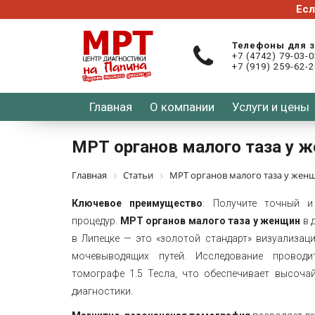
Телефоны для 
+7 (4742) 79-03-
+7 (919) 259-62-
Главная
О компании
Услуги и цены
МРТ органов малого таза у 
Главная
Статьи
МРТ органов малого таза у жен
Ключевое преимущество
: Получите точный и
процедур.
МРТ органов малого таза у женщин
в 
в Липецке — это «золотой стандарт» визуализац
мочевыводящих путей. Исследование провод
томографе 1.5 Тесла, что обеспечивает высоч
диагностики.